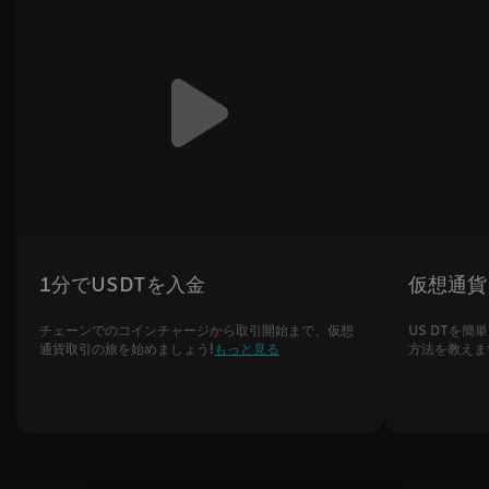
1分でUSDTを入金
仮想通貨
チェーンでのコインチャージから取引開始まで、仮想
US DTを
通貨取引の旅を始めましょう!
もっと見る
方法を教えま