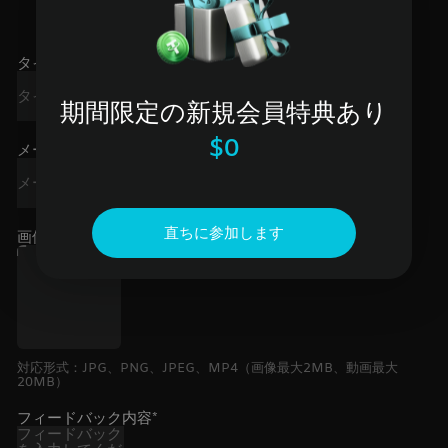
タイトル*
期間限定の新規会員特典あり
$0
メールアドレス（任意）
+
直ちに参加します
画像または動画*
対応形式：JPG、PNG、JPEG、MP4（画像最大2MB、動画最大
20MB）
フィードバック内容*