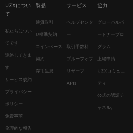
UZXについ
製品
サービス
協力
て
通貨取引
ヘルプセンタ
グローバルパ
私たちについ
U標準契約
ー
ートナープロ
てです
コインベース
取引手数料
グラム
連絡してきま
契約
プルーフオブ
上場申請
す
存币生息
リザーブ
UZXコミュニ
サービス規約
APIs
ティ
プライバシー
公式の認証チ
ポリシー
ャネル。
免責事項
倫理的な報告