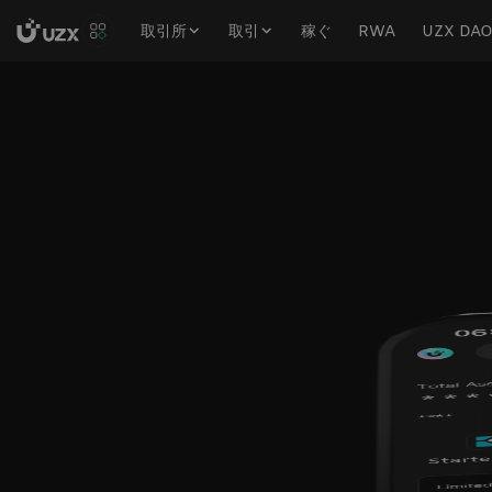
取引所
取引
稼ぐ
RWA
UZX DA