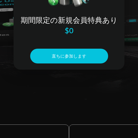
期間限定の新規会員特典あり
$0
直ちに参加します