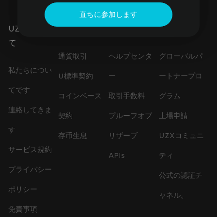
直ちに参加します
UZXについ
製品
サービス
協力
て
通貨取引
ヘルプセンタ
グローバルパ
私たちについ
U標準契約
ー
ートナープロ
てです
コインベース
取引手数料
グラム
連絡してきま
契約
プルーフオブ
上場申請
す
存币生息
リザーブ
UZXコミュニ
サービス規約
APIs
ティ
プライバシー
公式の認証チ
ポリシー
ャネル。
免責事項