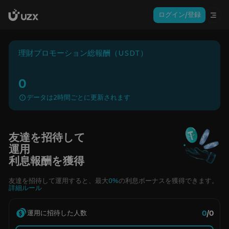
ログイン/登録
理財プロモーション総報酬（USDT）
0
データは2時間ごとに更新されます
友達を招待して
運用
利息報酬を獲得
友達を招待して運用すると、最大
0%
の利息ボーナスを獲得できます。
詳細ルール
0
/0
運用に招待した人数