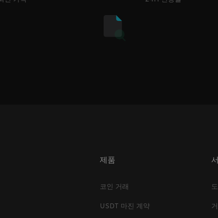
제품
코인 거래
도
USDT 마진 계약
거