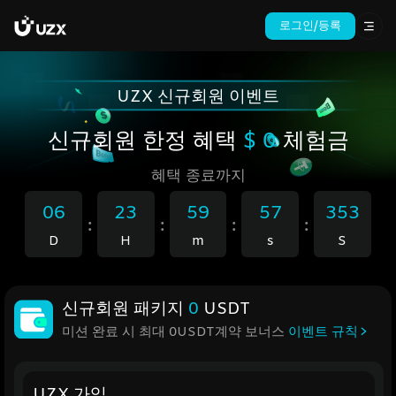
로그인/등록
UZX 신규회원 이벤트
신규회원 한정 혜택
$ 0
체험금
혜택 종료까지
06
23
59
57
206
:
:
:
:
D
H
m
s
S
신규회원 패키지
0
USDT
미션 완료 시 최대 0USDT계약 보너스
이벤트 규칙
UZX 가입