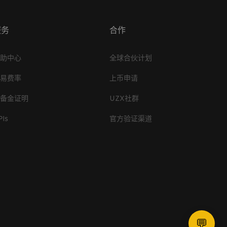
服务
合作
帮助中心
全球合伙计划
交易费率
上币申请
储备金证明
UZX社群
PIs
官方验证渠道
💬