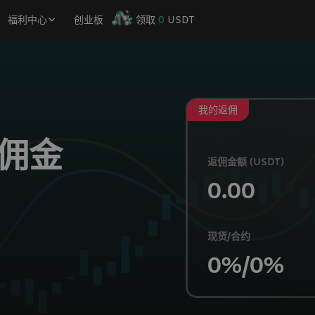
福利中心
创业板
领取
0
USDT
我的返佣
佣金
返佣金额 (USDT)
0.00
现货/合约
0%/0%