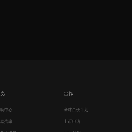
服务
合作
帮助中心
全球合伙计划
交易费率
上币申请