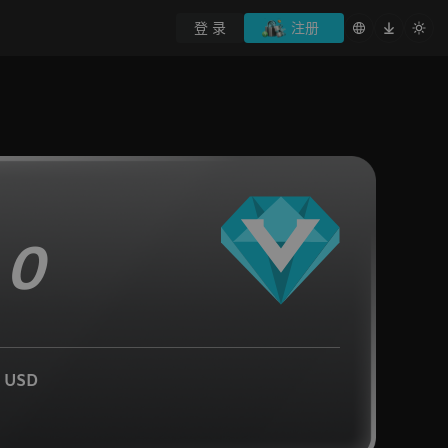
登 录
注册
 0
 USD